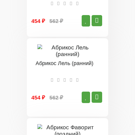
454 ₽
562 ₽
Абрикос Лель (ранний)
454 ₽
562 ₽