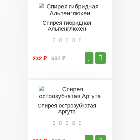
Спирея гибридная
Альпенглюхен
232 ₽
507 ₽
Спирея острозубчатая
Аргута