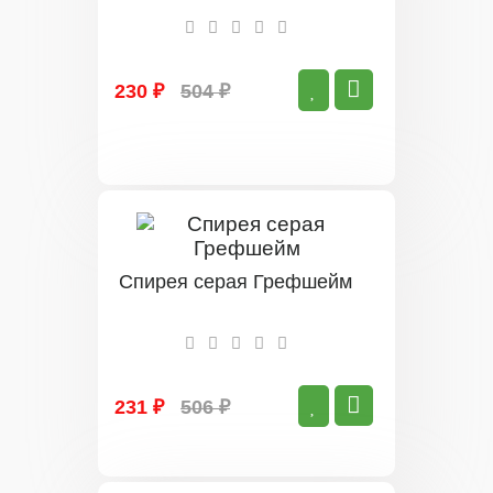
230 ₽
504 ₽
Спирея серая Грефшейм
231 ₽
506 ₽