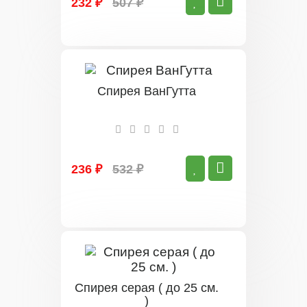
232 ₽
507 ₽
Спирея ВанГутта
236 ₽
532 ₽
Спирея серая ( до 25 см.
)