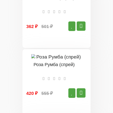
362 ₽
501 ₽
Роза Румба (спрей)
420 ₽
555 ₽