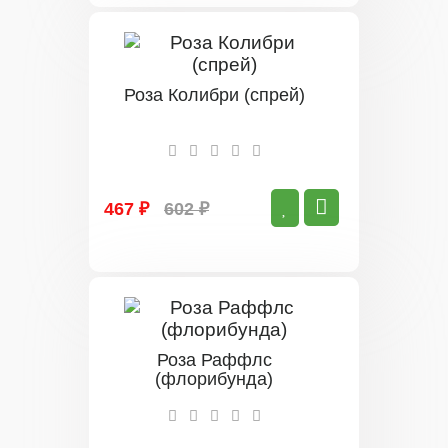
Роза Колибри (спрей)
467 ₽
602 ₽
Роза Раффлс
(флорибунда)