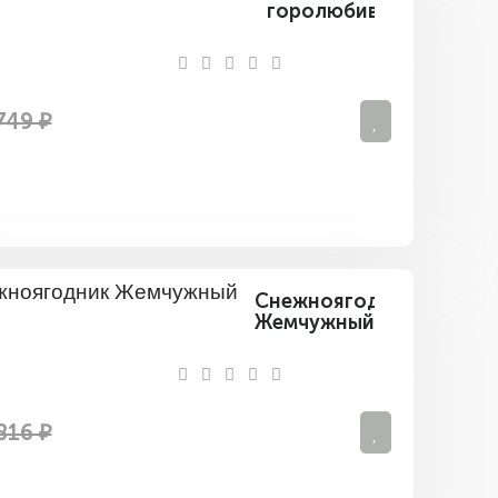
горолюбивый
749 ₽
Снежноягодник
Жемчужный
816 ₽