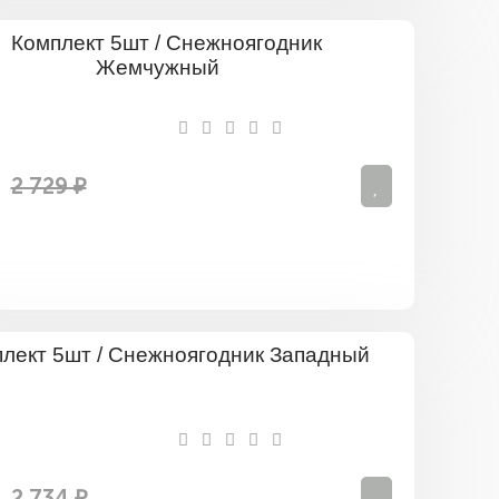
Комплект
5шт
/
Снежнояг
Жемчужн
2 729 ₽
Комплект
5шт
/
Снежнояго
Западный
2 734 ₽