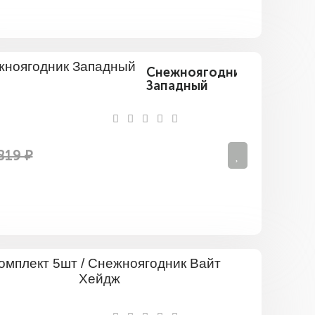
Снежноягодник
Западный
819 ₽
Комплект
5шт
/
Снежнояг