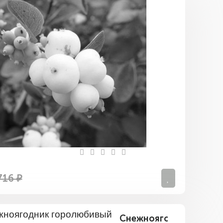
Снежнояг
Вайт
Хейдж
716 ₽
Снежноягодник