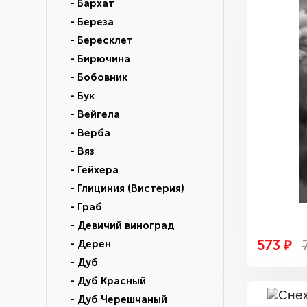
- Бархат
- Береза
- Бересклет
- Бирючина
- Бобовник
- Бук
- Вейгела
- Верба
- Вяз
- Гейхера
- Глициния (Вистерия)
- Граб
- Девичий виноград
573 ₽
- Дерен
- Дуб
- Дуб Красный
- Дуб Черешчаный