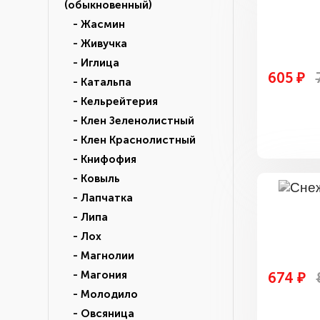
(обыкновенный)
- Жасмин
- Живучка
- Иглица
605 ₽
- Катальпа
- Кельрейтерия
- Клен Зеленолистный
- Клен Краснолистный
- Книфофия
- Ковыль
- Лапчатка
- Липа
- Лох
- Магнолии
- Магония
674 ₽
- Молодило
- Овсяница