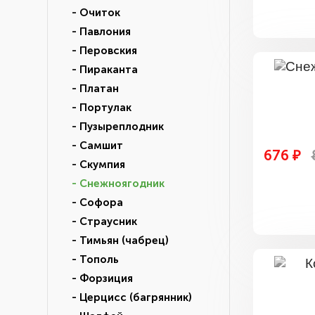
- Очиток
- Павлония
- Перовския
- Пираканта
- Платан
- Портулак
- Пузыреплодник
- Самшит
676 ₽
- Скумпия
- Снежноягодник
- Софора
- Страусник
- Тимьян (чабрец)
- Тополь
- Форзиция
- Церцисс (багрянник)