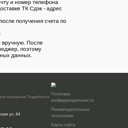
очту и номер телефона
оставке ТК Сдэк - адрес
после получения счета по
з
 вручную. После
неджер, поэтому
тных данных.
Политика
для посещения. Подробнее в
конфиденциальности
Рекомендательные
ская ул, 84
технологии
Карта сайта