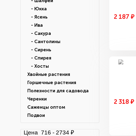
- Шалфей
- Юкка
2 187 ₽
- Ясень
- Ива
- Сакура
- Сантолины
- Сирень
- Спирея
- Хосты
Хвойные растения
Горшечные растения
Полезности для садовода
Черенки
2 318 ₽
Саженцы оптом
Подвои
Цена
716
-
2734
₽