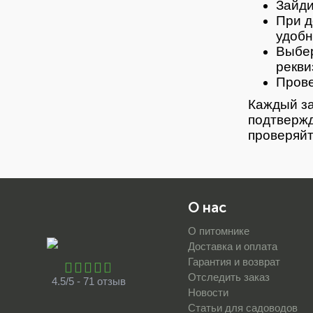
Зайди
При д
удобн
Выбер
рекви
Прове
Каждый за
подтвержд
проверяйт
О нас
О питомнике
Доставка и оплата
Гарантия и возврат
Отследить заказ
4.5/5 - 71 отзыв
Новости
Статьи для садоводов