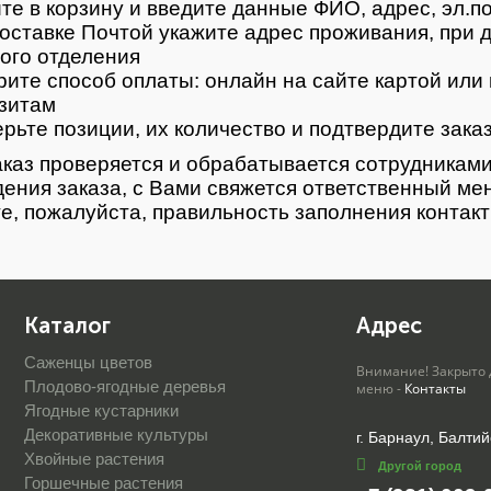
те в корзину и введите данные ФИО, адрес, эл.п
оставке Почтой укажите адрес проживания, при д
ого отделения
ите способ оплаты: онлайн на сайте картой или 
зитам
рьте позиции, их количество и подтвердите зака
каз проверяется и обрабатывается сотрудниками
ения заказа, с Вами свяжется ответственный ме
е, пожалуйста, правильность заполнения контак
Каталог
Адрес
Саженцы цветов
Внимание! Закрыто 
Плодово-ягодные деревья
меню -
Контакты
Ягодные кустарники
Декоративные культуры
г. Барнаул, Балтий
Хвойные растения
Другой город
Горшечные растения