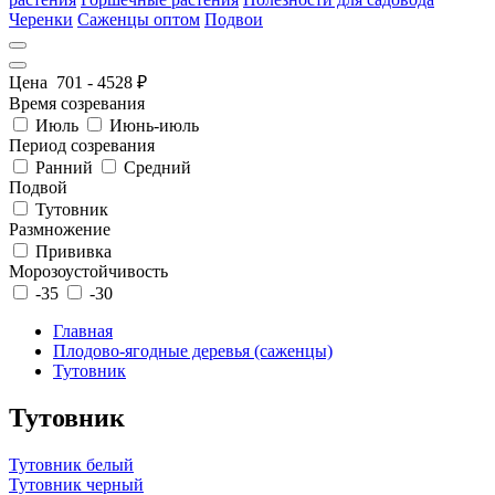
Черенки
Саженцы оптом
Подвои
Цена
701
-
4528
₽
Время созревания
Июль
Июнь-июль
Период созревания
Ранний
Средний
Подвой
Тутовник
Размножение
Прививка
Морозоустойчивость
-35
-30
Главная
Плодово-ягодные деревья (саженцы)
Тутовник
Тутовник
Тутовник белый
Тутовник черный