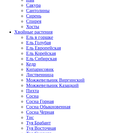
Сакура
Сантолины
Сирень
Спирея
Хосты
Хвойные растения
Ель в горшке
Ель Голубая
Ель Европейская
Ель Корейская
Ель Сибирская
Кедр
Кипарисовик
Лиственница
Можжевельник Виргинский
Можжевельник Казацкий
Пихта
Сосна
Сосна Горная
Сосна Обыкновенная
Сосна Черная
Тис
Туя Брабант
Туя Восточная