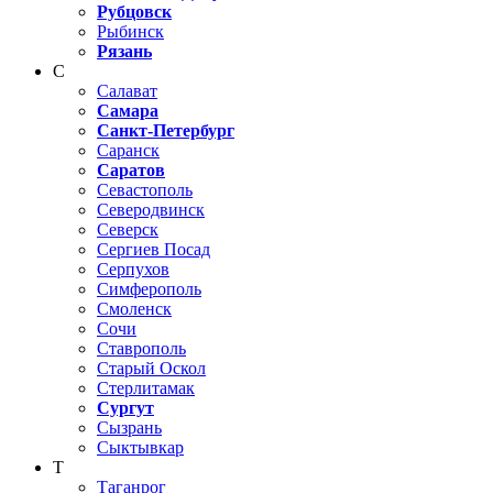
Рубцовск
Рыбинск
Рязань
С
Салават
Самара
Санкт-Петербург
Саранск
Саратов
Севастополь
Северодвинск
Северск
Сергиев Посад
Серпухов
Симферополь
Смоленск
Сочи
Ставрополь
Старый Оскол
Стерлитамак
Сургут
Сызрань
Сыктывкар
Т
Таганрог