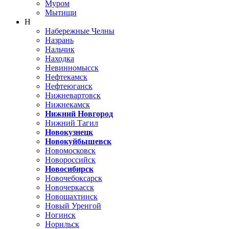
Муром
Мытищи
Н
Набережные Челны
Назрань
Нальчик
Находка
Невинномысск
Нефтекамск
Нефтеюганск
Нижневартовск
Нижнекамск
Нижний Новгород
Нижний Тагил
Новокузнецк
Новокуйбышевск
Новомосковск
Новороссийск
Новосибирск
Новочебоксарск
Новочеркасск
Новошахтинск
Новый Уренгой
Ногинск
Норильск