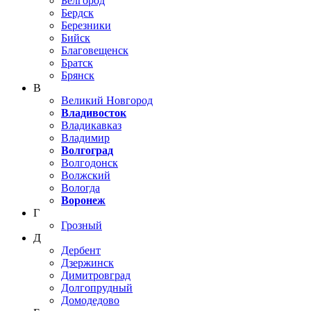
Белгород
Бердск
Березники
Бийск
Благовещенск
Братск
Брянск
В
Великий Новгород
Владивосток
Владикавказ
Владимир
Волгоград
Волгодонск
Волжский
Вологда
Воронеж
Г
Грозный
Д
Дербент
Дзержинск
Димитровград
Долгопрудный
Домодедово