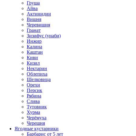
Груша
Айва
Актинидии
Вишня
Черевишня
Гранат
Зизифус (унаби)
Инжир
Калина
Каштан
Киви
Кизил
Нектарин
Облепиха
Шелковица
Орехи
Персик
Рябина
Слива
Тутовник
Хурма
Черёмуха
Черешня
Ягодные кустарники
Барбарис от 5 лет