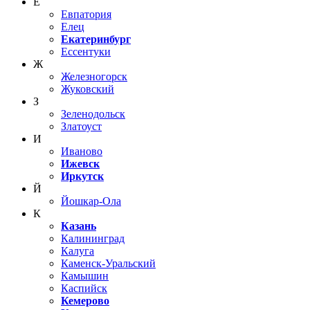
Е
Евпатория
Елец
Екатеринбург
Ессентуки
Ж
Железногорск
Жуковский
З
Зеленодольск
Златоуст
И
Иваново
Ижевск
Иркутск
Й
Йошкар-Ола
К
Казань
Калининград
Калуга
Каменск-Уральский
Камышин
Каспийск
Кемерово