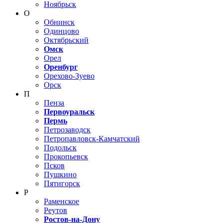
Ноябрьск
О
Обнинск
Одинцово
Октябрьский
Омск
Орел
Оренбург
Орехово-Зуево
Орск
П
Пенза
Первоуральск
Пермь
Петрозаводск
Петропавловск-Камчатский
Подольск
Прокопьевск
Псков
Пушкино
Пятигорск
Р
Раменское
Реутов
Ростов-на-Дону