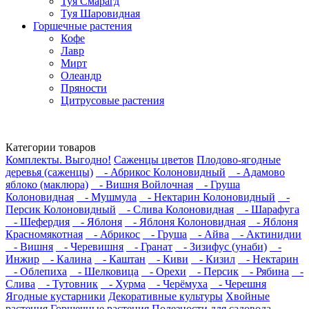
Туя Смарагд
Туя Шаровидная
Горшечные растения
Кофе
Лавр
Мирт
Олеандр
Пряности
Цитрусовые растения
Категории товаров
Комплекты. Выгодно!
Саженцы цветов
Плодово-ягодные
деревья (саженцы)
- Абрикос Колоновидный
- Адамово
яблоко (маклюра)
- Вишня Войлочная
- Груша
Колоновидная
- Мушмула
- Нектарин Колоновидный
-
Персик Колоновидный
- Слива Колоновидная
- Шарафуга
- Шефердия
- Яблоня
- Яблоня Колоновидная
- Яблоня
Красномякотная
- Абрикос
- Груша
- Айва
- Актинидии
- Вишня
- Черевишня
- Гранат
- Зизифус (унаби)
-
Инжир
- Калина
- Каштан
- Киви
- Кизил
- Нектарин
- Облепиха
- Шелковица
- Орехи
- Персик
- Рябина
-
Слива
- Тутовник
- Хурма
- Черёмуха
- Черешня
Ягодные кустарники
Декоративные культуры
Хвойные
растения
Горшечные растения
Полезности для садовода