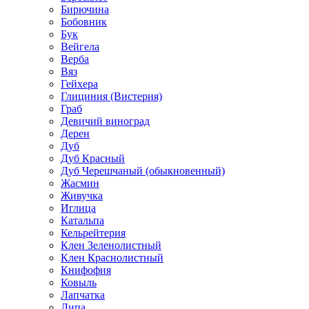
Бирючина
Бобовник
Бук
Вейгела
Верба
Вяз
Гейхера
Глициния (Вистерия)
Граб
Девичий виноград
Дерен
Дуб
Дуб Красный
Дуб Черешчаный (обыкновенный)
Жасмин
Живучка
Иглица
Катальпа
Кельрейтерия
Клен Зеленолистный
Клен Краснолистный
Книфофия
Ковыль
Лапчатка
Липа