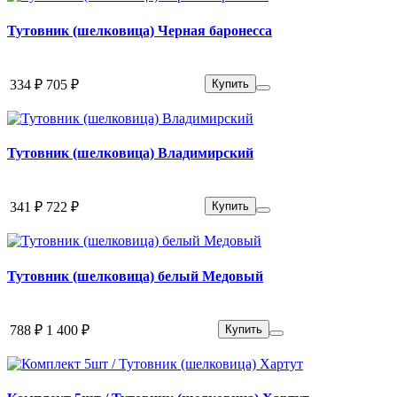
Тутовник (шелковица) Черная баронесса
334 ₽
705 ₽
Купить
Тутовник (шелковица) Владимирский
341 ₽
722 ₽
Купить
Тутовник (шелковица) белый Медовый
788 ₽
1 400 ₽
Купить