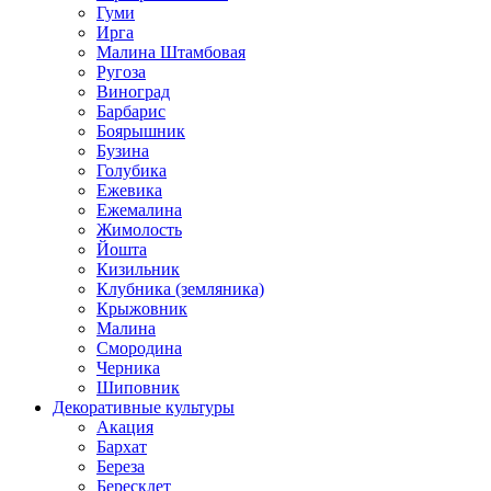
Гуми
Ирга
Малина Штамбовая
Ругоза
Виноград
Барбарис
Боярышник
Бузина
Голубика
Ежевика
Ежемалина
Жимолость
Йошта
Кизильник
Клубника (земляника)
Крыжовник
Малина
Смородина
Черника
Шиповник
Декоративные культуры
Акация
Бархат
Береза
Бересклет