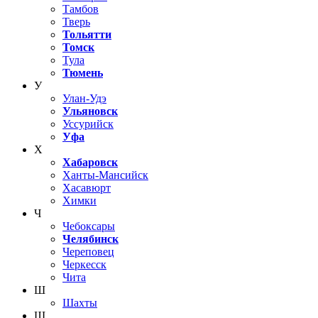
Тамбов
Тверь
Тольятти
Томск
Тула
Тюмень
У
Улан-Удэ
Ульяновск
Уссурийск
Уфа
Х
Хабаровск
Ханты-Мансийск
Хасавюрт
Химки
Ч
Чебоксары
Челябинск
Череповец
Черкесск
Чита
Ш
Шахты
Щ