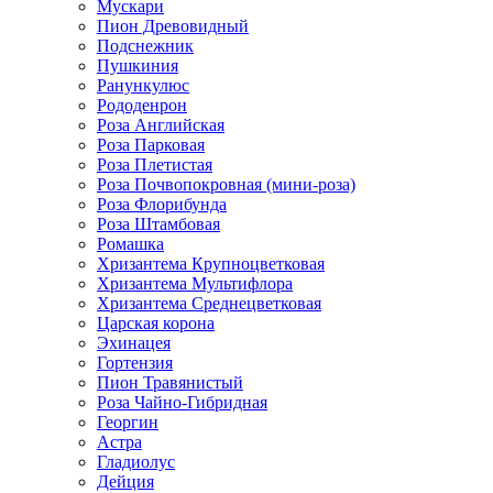
Мускари
Пион Древовидный
Подснежник
Пушкиния
Ранункулюс
Рододенрон
Роза Английская
Роза Парковая
Роза Плетистая
Роза Почвопокровная (мини-роза)
Роза Флорибунда
Роза Штамбовая
Ромашка
Хризантема Крупноцветковая
Хризантема Мультифлора
Хризантема Среднецветковая
Царская корона
Эхинацея
Гортензия
Пион Травянистый
Роза Чайно-Гибридная
Георгин
Астра
Гладиолус
Дейция