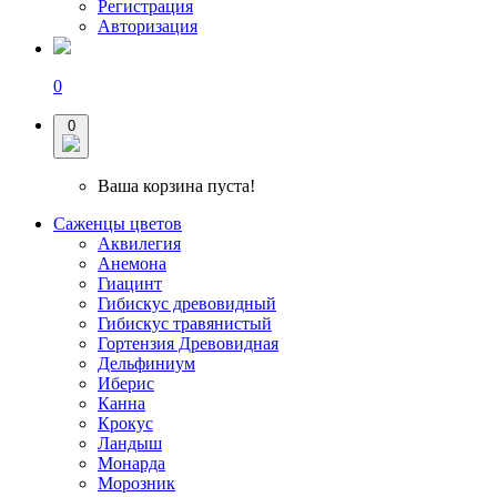
Регистрация
Авторизация
0
0
Ваша корзина пуста!
Саженцы цветов
Аквилегия
Анемона
Гиацинт
Гибискус древовидный
Гибискус травянистый
Гортензия Древовидная
Дельфиниум
Иберис
Канна
Крокус
Ландыш
Монарда
Морозник