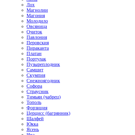
Лох
Магнолии
Магония
Молодило
Овсяница
Очиток
Павлония
Перовския
Пираканта
Платан
Портулак
Пузыреплодник
Самшит
Скумпия
Снежноягодник
Софора
Страусник
Тимьян (чабрец)
Тополь
Форзиция
Церцисс (багрянник)
Шалфей
Юкка
Ясень
Ива